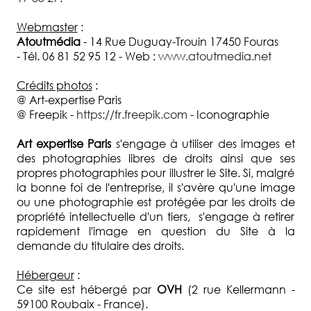
D'EXPERTISE
Webmaster
:
QUI
Atoutmédia
- 14 Rue Duguay-Trouin 17450 Fouras
SOMMES-
- Tél. 06 81 52 95 12 - Web :
www.atoutmedia.net
NOUS
?
Crédits photos
:
@ Art-expertise Paris
DEMANDE
@ Freepik -
https://fr.freepik.com
- Iconographie
D'ESTIMATION
Art expertise Paris
s'engage à utiliser des images et
COMMISSAIRE
des photographies libres de droits ainsi que ses
PRISEUR
propres photographies pour illustrer le Site. Si, malgré
la bonne foi de l'entreprise, il s'avère qu'une image
ACTUALITÉS
ou une photographie est protégée par les droits de
propriété intellectuelle d'un tiers, s'engage à retirer
FAQ
rapidement l'image en question du Site à la
demande du titulaire des droits.
Hébergeur
:
Ce site est hébergé par
OVH
(2 rue Kellermann -
59100 Roubaix - France).