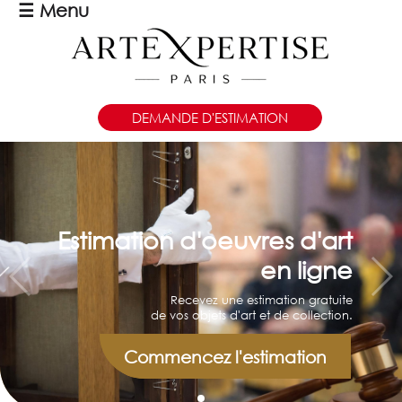
☰
Menu
DEMANDE D'ESTIMATION
Estimation d'oeuvres d'art
en ligne
Recevez une estimation gratuite
de vos objets d'art et de collection.
Commencez l'estimation