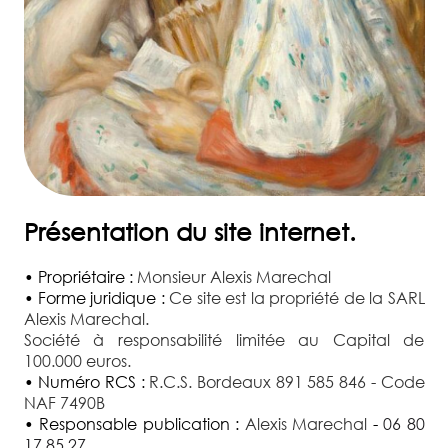
17
85
27
ACCUEIL
ESTIMER
UN
OBJET
Présentation du site internet.
VENDRE
UNE
• Propriétaire :
Monsieur Alexis Marechal
OEUVRE
• Forme juridique :
Ce site est la propriété de la SARL
Alexis Marechal.
INVENTAIRE
Société à responsabilité limitée au Capital de
100.000 euros.
DE
• Numéro RCS :
R.C.S. Bordeaux 891 585 846 - Code
SUCCESSION
NAF 7490B
• Responsable publication :
Alexis Marechal
-
06 80
DOMAINES
17 85 27
.