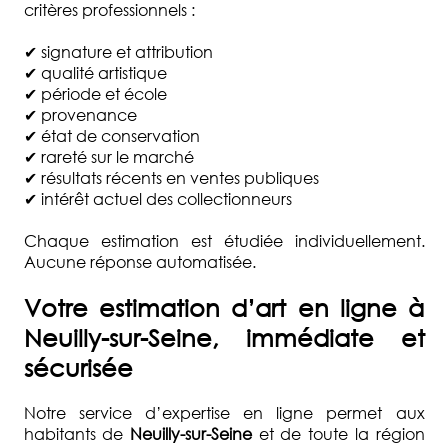
D'EXPERTISE
critères professionnels :
QUI
✔ signature et attribution
SOMMES-
✔ qualité artistique
✔ période et école
NOUS
✔ provenance
?
✔ état de conservation
✔ rareté sur le marché
DEMANDE
✔ résultats récents en ventes publiques
D'ESTIMATION
✔ intérêt actuel des collectionneurs
COMMISSAIRE
Chaque estimation est étudiée individuellement.
PRISEUR
Aucune réponse automatisée.
ACTUALITÉS
Votre estimation d’art en ligne à
FAQ
Neuilly-sur-Seine, immédiate et
sécurisée
Notre service d’expertise en ligne permet aux
habitants de
Neuilly-sur-Seine
et de toute la région