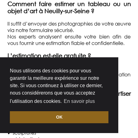
Comment faire estimer un tableau ou un
objet d’art à Neuilly-sur-Seine ?
Il suffit d’envoyer des photographies de votre œuvre
via notre formulaire sécurisé.
Nos experts analysent ensuite votre bien afin de
vous fournir une estimation fiable et confidentielle.
L’estimation est-elle gratuite ?
Oui.
Nous utilisons des cookies pour vous
Artexpertise Paris propose une première estimation
garantir la meilleure expérience sur notre
gratuite de vos œuvres et objets d’art.
site. Si vous continuez à utiliser ce dernier,
Quels types d’objets pouvez-vous expertiser
nous considérerons que vous acceptez
?
l'utilisation des cookies.
En savoir plus
Nous expertisons notamment :
OK
✔ tableaux anciens et contemporains
✔ sculptures