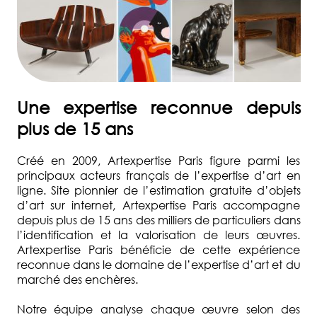
17
85
27
ACCUEIL
Une expertise reconnue depuis
ESTIMER
plus de 15 ans
UN
OBJET
Créé en 2009, Artexpertise Paris figure parmi les
principaux acteurs français de l’expertise d’art en
VENDRE
ligne. Site pionnier de l’estimation gratuite d’objets
UNE
d’art sur internet, Artexpertise Paris accompagne
OEUVRE
depuis plus de 15 ans des milliers de particuliers dans
l’identification et la valorisation de leurs œuvres.
INVENTAIRE
Artexpertise Paris bénéficie de cette expérience
DE
reconnue dans le domaine de l’expertise d’art et du
SUCCESSION
marché des enchères.
DOMAINES
Notre équipe analyse chaque œuvre selon des