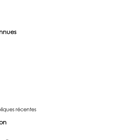
onnues
liques récentes
ion