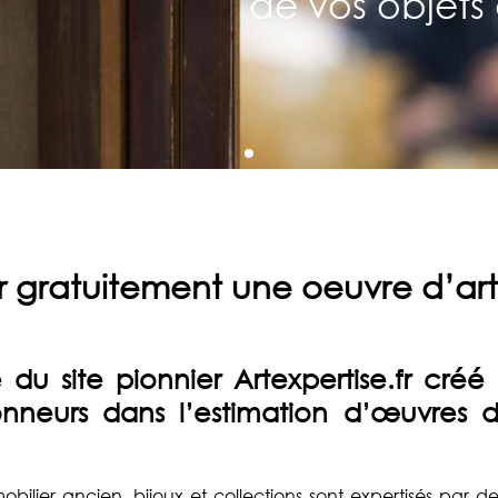
de vos objets 
er gratuitement une oeuvre d’art 
le du site pionnier
Artexpertise.fr
créé 
ionneurs dans l’estimation d’œuvres d
obilier ancien, bijoux et collections sont expertisés par d